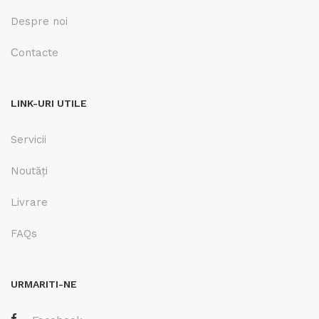
Despre noi
Сontacte
LINK-URI UTILE
Servicii
Noutăți
Livrare
FAQs
URMARITI-NE