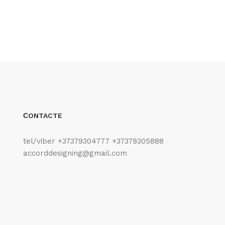
СONTACTE
tel/viber +37379304777 +37379305888
accorddesigning@gmail.com