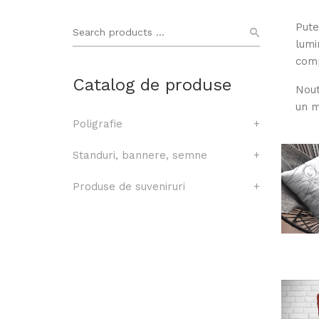
Pute
lumi
comp
Catalog de produse
Nout
un m
Poligrafie
+
Standuri, bannere, semne
+
Produse de suveniruri
+