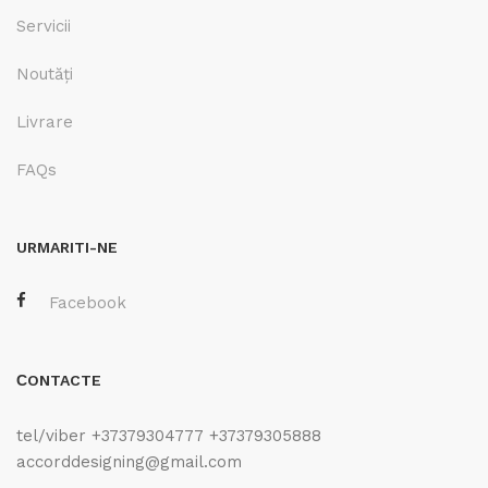
Servicii
Noutăți
Livrare
FAQs
URMARITI-NE
Facebook
СONTACTE
tel/viber +37379304777 +37379305888
accorddesigning@gmail.com