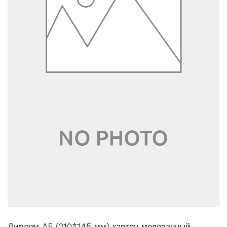
Диплом А5 (210*145 мм) картон мелованный