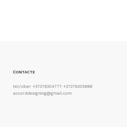
СONTACTE
tel/viber +37379304777 +37379305888
accorddesigning@gmail.com