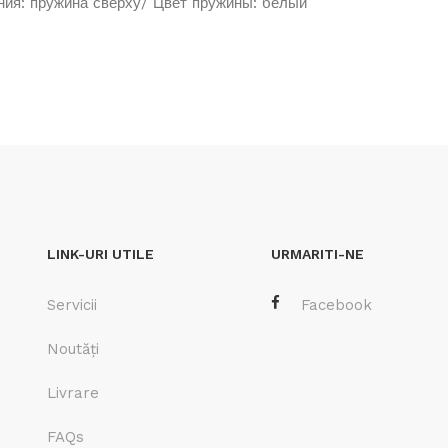
ния: пружина сверху/ Цвет пружины: белый
LINK-URI UTILE
URMARITI-NE
Servicii
Facebook
Noutăți
Livrare
FAQs